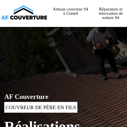
Artisan couvreur 94
Réparation et
à Creteil
rénovation de
toiture 94
AF Couverture
COUVREUR DE PÈRE EN FILS
Réalisations