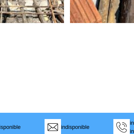
i
isponible
indisponible
i