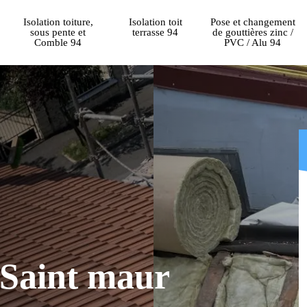
Isolation toiture,
Isolation toit
Pose et changement
sous pente et
terrasse 94
de gouttières zinc /
Comble 94
PVC / Alu 94
 Saint maur