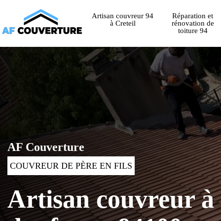
Artisan couvreur 94
Réparation et
à Creteil
rénovation de
toiture 94
AF Couverture
COUVREUR DE PÈRE EN FILS
Artisan couvreur à